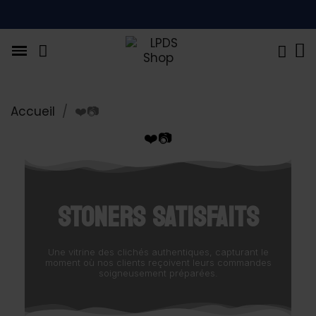
Accueil
❤️📷
❤️📷
STONERS SATISFAITS
Une vitrine des clichés authentiques, capturant le
moment où nos clients reçoivent leurs commandes
soigneusement préparées.