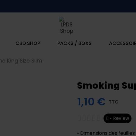
CBD SHOP
PACKS / BOXS
ACCESSOI
 King Size Slim
Smoking Sup
1,10 €
TTC





• Review
• Dimensions des feuilles