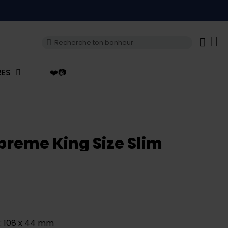
RES
❤️📷
reme King Size Slim
 : 108 x 44 mm